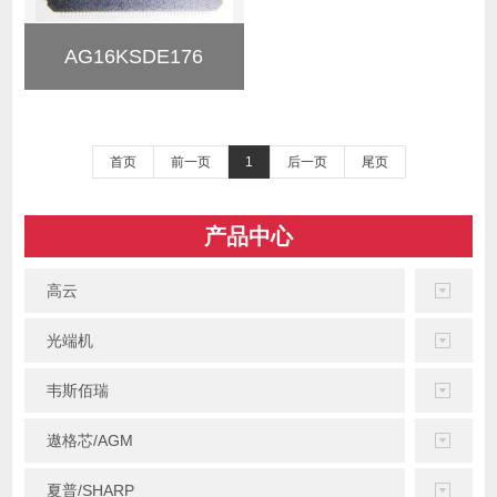
AG16KSDE176
首页
前一页
1
后一页
尾页
产品中心
高云
光端机
韦斯佰瑞
遨格芯/AGM
夏普/SHARP