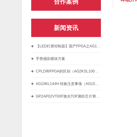
合作案例
新闻资讯
【LED灯屏控制器】国产FPGA之AG10KL144/AG10KSDE176应用
手势感应模块方案
CPLD和FPGA的区别（AG2KSL100 VS AG32VA101VCT6）
AG10KL144H 转换注意事项（AG10KL144区别）
GP2AP02VT00F激光TOF测距芯片替代VL53L0X测距传感器的对比区别